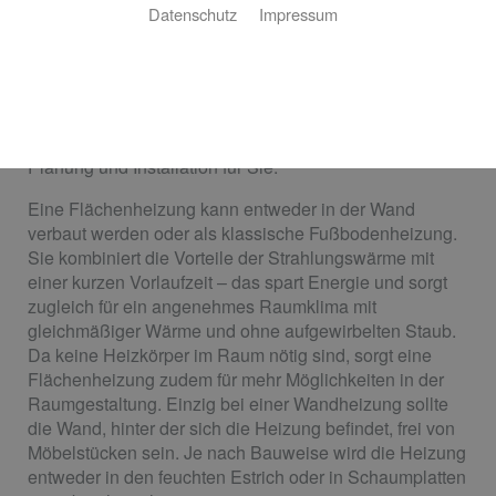
Datenschutz
Impressum
Sie planen einen Neubau oder eine Kernsanierung und
wünschen sich wohlige Wärme und ein staubfreies
Raumklima im ganzen Haus? Dann ist eine
Flächenheizung genau das Richtige für Sie. Gerhard
Wolfram San. Installation u. Heizungsbau übernimmt die
Planung und Installation für Sie.
Eine Flächenheizung kann entweder in der Wand
verbaut werden oder als klassische Fußbodenheizung.
Sie kombiniert die Vorteile der Strahlungswärme mit
einer kurzen Vorlaufzeit – das spart Energie und sorgt
zugleich für ein angenehmes Raumklima mit
gleichmäßiger Wärme und ohne aufgewirbelten Staub.
Da keine Heizkörper im Raum nötig sind, sorgt eine
Flächenheizung zudem für mehr Möglichkeiten in der
Raumgestaltung. Einzig bei einer Wandheizung sollte
die Wand, hinter der sich die Heizung befindet, frei von
Möbelstücken sein. Je nach Bauweise wird die Heizung
entweder in den feuchten Estrich oder in Schaumplatten