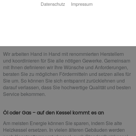
Datenschutz
Impressum
Ganz entspannt zur neuen Heizung
Sie wollen behagliche Wärme im ganzen Haus und warmes
Wasser, zuverlässig und nachhaltig? Kein Problem! Gerhard
Wolfram San. Installation u. Heizungsbau kümmert sich für
Sie darum.
Wir arbeiten Hand in Hand mit renommierten Herstellern
und koordinieren für Sie alle nötigen Gewerke. Gemeinsam
mit Ihnen definieren wir Ihre Wünsche und Anforderungen,
beraten Sie zu möglichen Fördermitteln und setzen alles für
Sie um. So können Sie sich entspannt zurücklehnen und
darauf verlassen, dass Sie hochwertige Qualität und besten
Service bekommen.
Öl oder Gas – auf den Kessel kommt es an
Am meisten Energie können Sie sparen, indem Sie alte
Heizkessel ersetzen. In vielen älteren Gebäuden werden