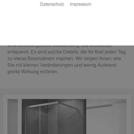
Heizungsbau
Datenschutz
Impressum
Mit gezielten Akzenten rundum wohler fühlen
Ein variabler Duschstrahl, der wohltuend massiert.
Moderne Armaturen, die dem Auge schmeicheln. Oder
eine stimmungsvolle Beleuchtung, die wunderbar
entspannt. Es sind solche Details, die Ihr Bad jeden Tag
zu etwas Besonderem machen. Wir zeigen Ihnen, wie
Sie mit kleinen Veränderungen und wenig Aufwand
große Wirkung erzielen.